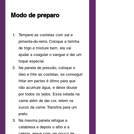
Modo de preparo
Tempere as costelas com sal e 
pimenta-do-reino. Coloque a farinha 
de trigo e misture bem, ela vai 
ajudar a coagular o sangue e dar um 
toque especial.
Na panela de pressão, coloque o 
óleo e frite as costelas, se conseguir 
fritar em partes é ótimo para que 
não acumule água, e deixe dourar 
por todos os lados. Essa selada na 
carne além de dar cor, retem os 
sucos da carne. Transfira para um 
prato.
Na mesma panela refogue a 
calabresa e depois o alho e a 
cebola, regue com um pouco de 