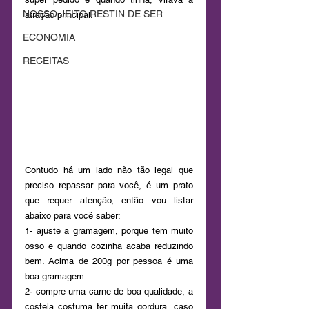
NOSSO JEITO RESTIN DE SER
atração principal.
ECONOMIA
RECEITAS
Contudo há um lado não tão legal que 
preciso repassar para você, é um prato 
que requer atenção, então vou listar 
abaixo para você saber:
1- ajuste a gramagem, porque tem muito 
osso e quando cozinha acaba reduzindo 
bem. Acima de 200g por pessoa é uma 
boa gramagem.
2- compre uma carne de boa qualidade, a 
costela costuma ter muita gordura, caso 