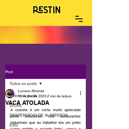
Post
Todos os posts
Luciano Almeida
Todos os posts
16 de fev. de 2023
2 min de leitura
VACA ATOLADA
DICAS
A costela é um corte muito apreciado 
DESPERDÍCIO DE ALIMENTOS
pelos brasileiros, nos restaurantes 
industriais que eu trabalhei era um prato 
ESG
super pedido e quando tinha, virava a 