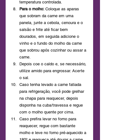
temperatura controlada.
Para o molho: 
Coloque as aparas 
que sobram da carne em uma 
panela, junte a cebola, cenoura e o 
salsão e frite até ficar bem 
dourados, em seguida adicione o 
vinho e o fundo do molho da carne 
que sobrou após cozinhar ou assar a 
carne. 
Depois coe o caldo e, se necessário, 
utilize amido para engrossar. Acerte 
o sal.
Caso tenha levado a carne fatiada 
para refrigeração, você pode grelhar 
na chapa para reaquecer, depois 
disponha na cuba/travessa e regue 
com o molho quente por cima.
Caso prefira levar no forno para 
reaquecer, regue com bastante 
molho e leve no forno pré-aquecido a 
180º e reaqueça até dourar a carne. 