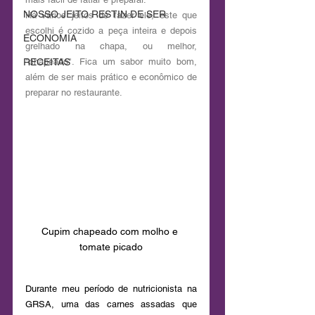
NOSSO JEITO RESTIN DE SER
Há vários jeitos de fazer ele, este que 
escolhi é cozido a peça inteira e depois 
ECONOMIA
grelhado na chapa, ou melhor, 
RECEITAS
"chapeado". Fica um sabor muito bom, 
além de ser mais prático e econômico de 
preparar no restaurante.
Cupim chapeado com molho e 
tomate picado
Durante meu período de nutricionista na 
GRSA, uma das carnes assadas que 