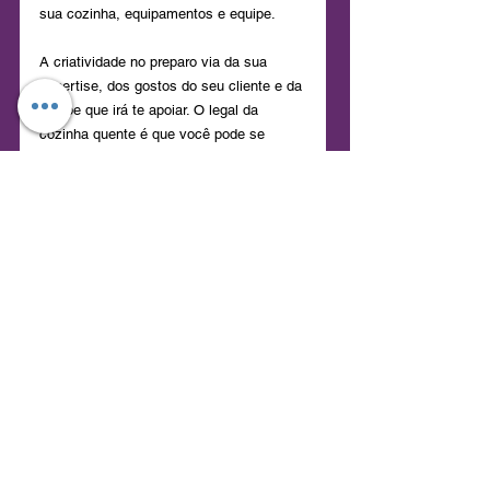
sua cozinha, equipamentos e equipe. 
A criatividade no preparo via da sua 
expertise, dos gostos do seu cliente e da 
equipe que irá te apoiar. O legal da 
cozinha quente é que você pode se 
aventurar muito e adaptar a receita para 
sua realidade.
DICAS
RECEITAS
RECEITAS
Ver tudo
Posts recentes