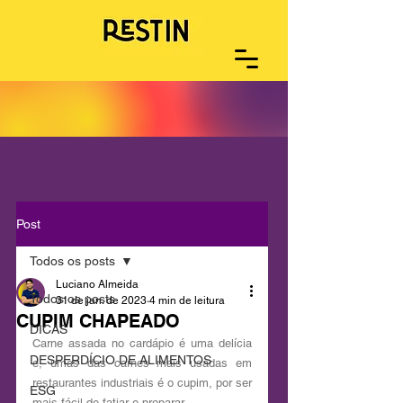
Post
Todos os posts
Luciano Almeida
Todos os posts
31 de jan. de 2023
4 min de leitura
CUPIM CHAPEADO
DICAS
Carne assada no cardápio é uma delícia 
DESPERDÍCIO DE ALIMENTOS
e, umas das carnes mais usadas em 
restaurantes industriais é o cupim, por ser 
ESG
mais fácil de fatiar e preparar.