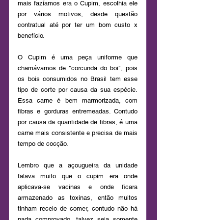
mais fazíamos era o Cupim, escolhia ele 
por vários motivos, desde questão 
contratual até por ter um bom custo x 
benefício.
O Cupim é uma peça uniforme que 
chamávamos de "corcunda do boi", pois 
os bois consumidos no Brasil tem esse 
tipo de corte por causa da sua espécie. 
Essa carne é bem marmorizada, com 
fibras e gorduras entremeadas. Contudo 
por causa da quantidade de fibras, é uma 
carne mais consistente e precisa de mais 
tempo de cocção. 
Lembro que a açougueira da unidade 
falava muito que o cupim era onde 
aplicava-se vacinas e onde ficara 
armazenado as toxinas, então muitos 
tinham receio de comer, contudo não há 
nada comprovado, talvez seja somente 