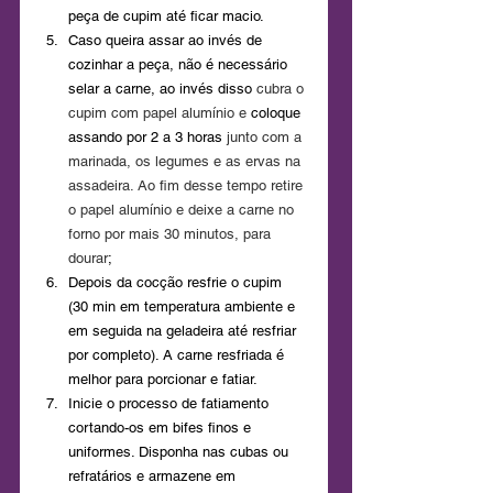
peça de cupim até ficar macio. 
Caso queira assar ao invés de 
cozinhar a peça, não é necessário 
selar a carne, ao invés disso
 cubra o 
cupim com papel alumínio e 
coloque 
assando por 2 a 3 horas
 junto com a 
marinada, os legumes e as ervas na 
assadeira. Ao fim desse tempo retire 
o papel alumínio e deixe a carne no 
forno por mais 30 minutos, para 
dourar
;
Depois da cocção resfrie o cupim 
(30 min em temperatura ambiente e 
em seguida na geladeira até resfriar 
por completo). A carne resfriada é 
melhor para porcionar e fatiar.
Inicie o processo de fatiamento 
cortando-os em bifes finos e 
uniformes. Disponha nas cubas ou 
refratários e armazene em 